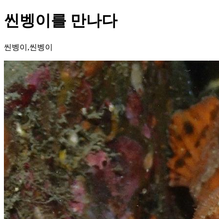
씬벵이를 만나다
씬벵이,씬벵이