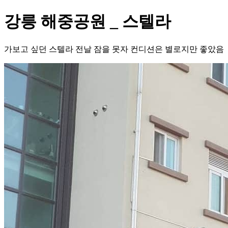
강릉 해중공원 _ 스텔라
가보고 싶던 스텔라 전날 잠을 못자 컨디션은 별로지만 좋았음