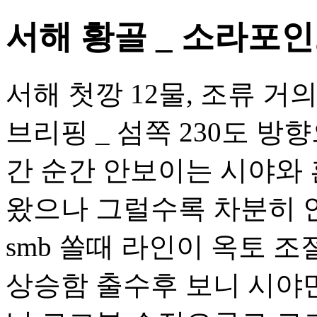
서해 황골 _ 소라포
서해 첫깡 12물, 조류 거
브리핑 _ 섬쪽 230도 방향
간 순간 안보이는 시야와
왔으나 그럴수록 차분히 
smb 쏠때 라인이 옥토 
상승함 출수후 보니 시야