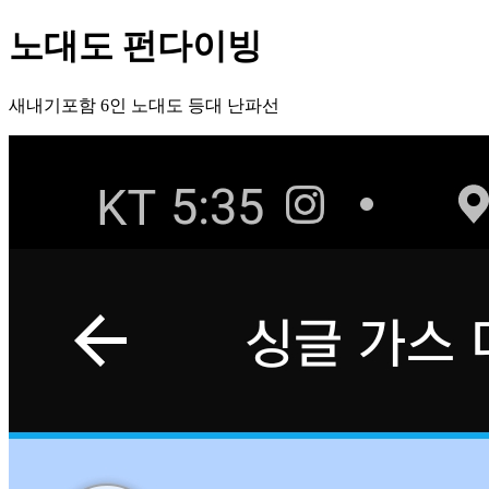
노대도 펀다이빙
새내기포함 6인 노대도 등대 난파선