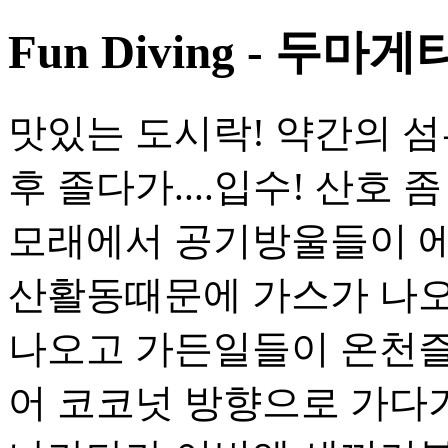
Fun Diving - 두마게티
맛있는 도시락! 약간의 섬
후 졸다가....입수! 산호
모래에서 공기방울들이 에어커
산활동때문에 가스가 나오
나오고 가든일들이 온천즐기
어 코코넛 방향으로 가다가.