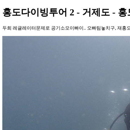
홍도다이빙투어 2 - 거제도 - 홍
두희 레귤레이터문제로 공기소모이빠이.. 오빠팀놓치구, 재홍오