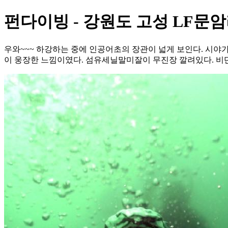
펀다이빙 - 강원도 고성 LF문
우와~~~ 하강하는 중에 인공어초의 장관이 넓게 보인다. 시야
이 웅장한 느낌이였다. 섬유세닐말미잘이 무진장 깔려있다. 비단