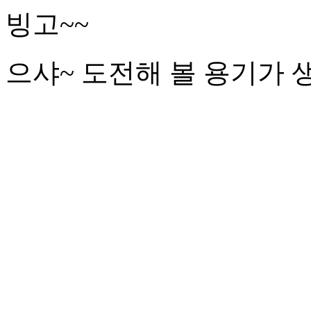
빙고~~
으샤~ 도전해 볼 용기가 