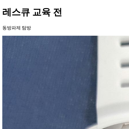
레스큐 교육 전
동방파제 탐방