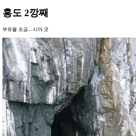
홍도 2깡째
부유물 조금... 시야 굿