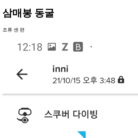
삼매봉 동굴
조류 센 편