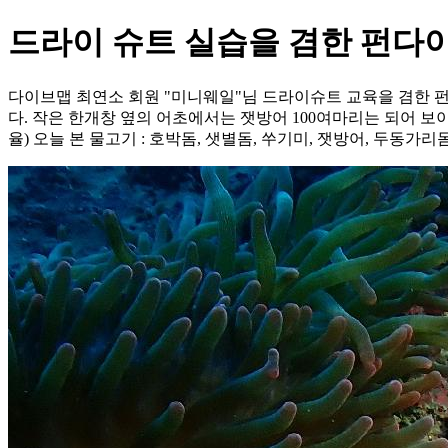
드라이 슈트 실습을 겸한 펀다
다이브맵 최연소 회원 "미니웨일"님 드라이슈트 교육을 겸한 
다. 작은 한개창 옆의 어초에서는 잿방어 100여마리는 되어 보이
율) 오늘 본 물고기 : 호박돔, 샛별돔, 쑤기미, 잿방어, 두동가리돔