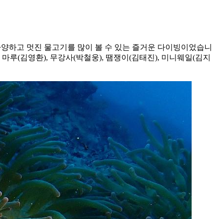
다양하고 멋진 물고기를 많이 볼 수 있는 즐거운 다이빙이었습니
마루(김영환), 무강사(박철웅), 땜쟁이(김태진), 미니웨일(김지