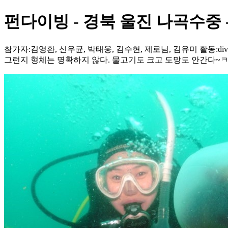
펀다이빙 - 경북 울진 나곡수중 
참가자:김영환, 신우균, 박태웅, 김수현, 제로님, 김유미 활동:di
그런지 형체는 명확하지 않다. 물고기도 크고 도망도 안간다~ㅋ