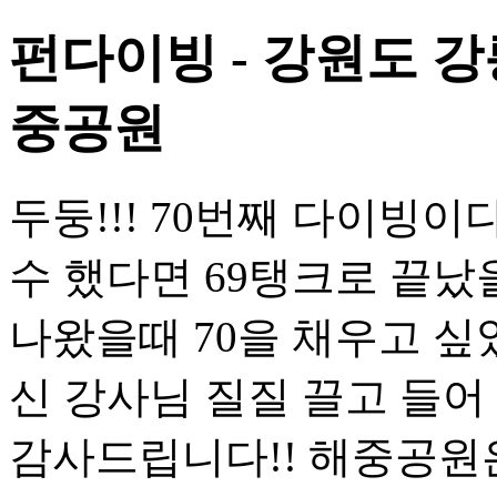
펀다이빙 - 강원도 강
중공원
두둥!!! 70번째 다이빙이
수 했다면 69탱크로 끝났을
나왔을때 70을 채우고 싶
신 강사님 질질 끌고 들
감사드립니다!! 해중공원