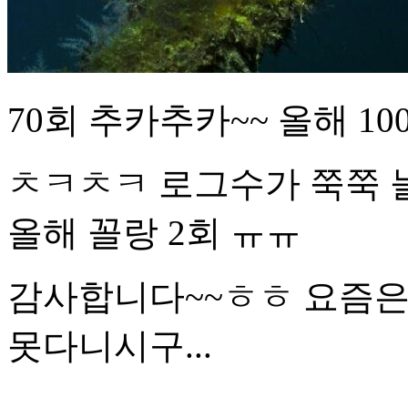
70회 추카추카~~ 올해 1
ㅊㅋㅊㅋ 로그수가 쭉쭉 늘
올해 꼴랑 2회 ㅠㅠ
감사합니다~~ㅎㅎ 요즘은
못다니시구...