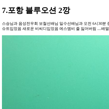
7.포항 블루오션 2깡
스승님과 음성전우회 보철선배님 일수선배님과 오전 6시30분 
슈트입었음 새로운 비씨디입었음 에스엠비 줄 잃어버림 ....배