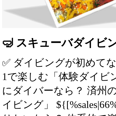
🤿 スキューバダイビ
✅ ダイビングが初めてな
1で楽しむ「体験ダイビング」 $
にダイバーなら？ 済州
イビング」 ${[%sales|