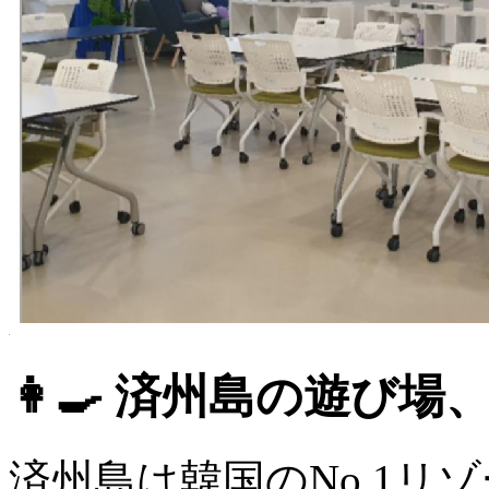
👩‍🍳 済州島の遊び
済州島は韓国のNo.1リ