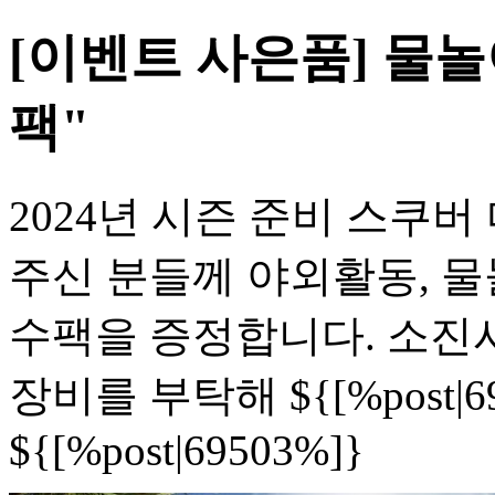
[이벤트 사은품] 물
팩"
2024년 시즌 준비 스쿠
주신 분들께 야외활동, 
수팩을 증정합니다. 소진시
장비를 부탁해 ${[%post|6
${[%post|69503%]}