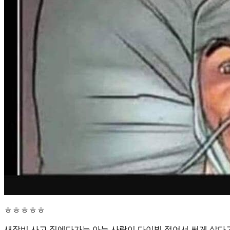
ㅎㅎㅎㅎㅎ
새장비 사고 집에다가는 아는 사람이 다이빙 접어서 써게 샀다