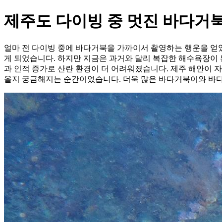
제주도 다이빙 중 멋진 바다거
얼마 전 다이빙 중에 바다거북을 가까이서 촬영하는 행운을 얻었
게 되었습니다. 하지만 지금은 과거와 달리 복잡한 해수욕장이 
과 인적 증가로 산란 환경이 더 어려워졌습니다. 제주 해안이 
올지 궁금해지는 순간이었습니다. 더욱 많은 바다거북이와 바다 속에서