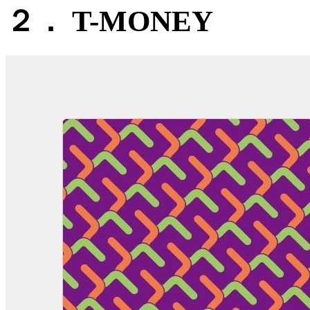
２． T-MONEY