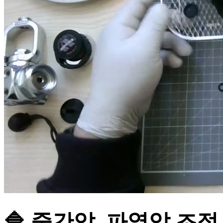
🔷 중간압, 파열압 조절