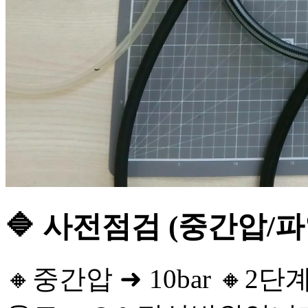
🔷 사전점검 (중간압/
🔸중간압 ➜ 10bar 🔸2