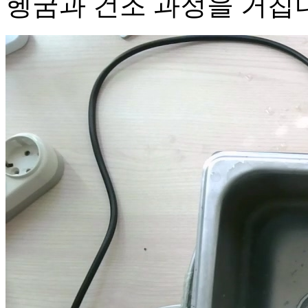
헹굼과 건조 과정을 거칩