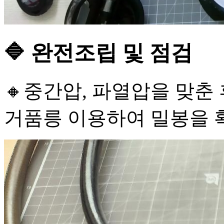
🔷 완전조립 및 점검
🔸중간압, 파열압을 맞춘 
거품릉 이용하여 밀봉을 