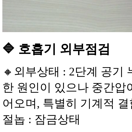
🔷 호흡기 외부점검
🔸외부상태 : 2단계 공기
한 원인이 있으나 중간압이 정
어오며, 특별히 기계적 결
절놉 : 잠금상태