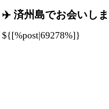
✈️ 済州島でお会いし
${[%post|69278%]}