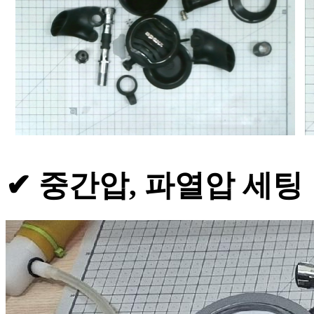
✔ 중간압, 파열압 세팅