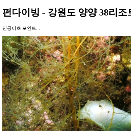
펀다이빙 - 강원도 양양 38리조트
인공어초 포인트...