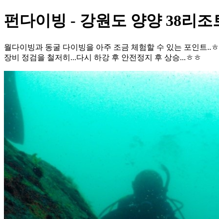
펀다이빙 - 강원도 양양 38리조트
월다이빙과 동굴 다이빙을 아주 조금 체험할 수 있는 포인트..ㅎㅎ
장비 정검을 철저히...다시 하강 후 안전정지 후 상승...ㅎㅎ