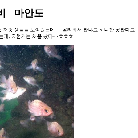
 - 마안도
저것 생물들 보여줬는데..... 올라와서 봤냐고 하니깐 못봤다고.
는데, 요런거는 처음 봤다~~ㅎㅎㅎ