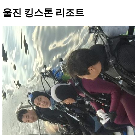
울진 킹스톤 리조트