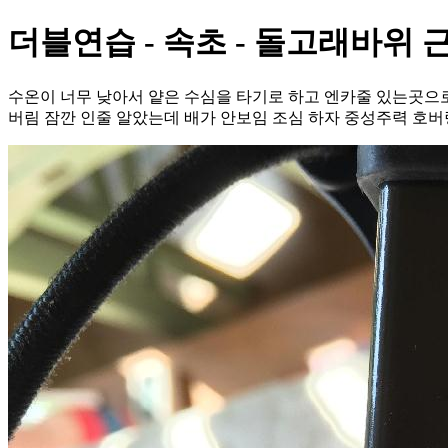
더블연습 - 속초 - 돌고래바위 
수온이 너무 낮아서 얕은 수심을 타기로 하고 엔카줄 있는곳으로
버림 잠깐 인줄 알았는데 배가 안보임 조심 하자 중성주력 호버