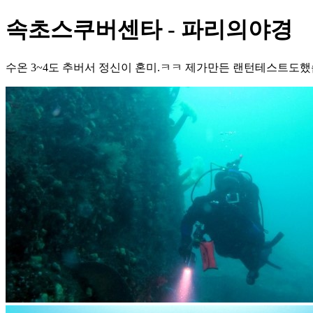
속초스쿠버센타 - 파리의야경
수온 3~4도 추버서 정신이 혼미.ㅋㅋ 제가만든 랜턴테스트도했