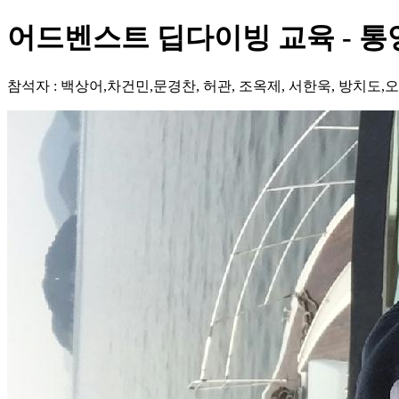
어드벤스트 딥다이빙 교육 - 통
참석자 : 백상어,차건민,문경찬, 허관, 조옥제, 서한욱, 방치도,