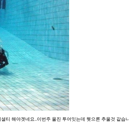
셜티 해야겟네요..이번주 울진 투어잇는데 웻으론 추울것 같습니