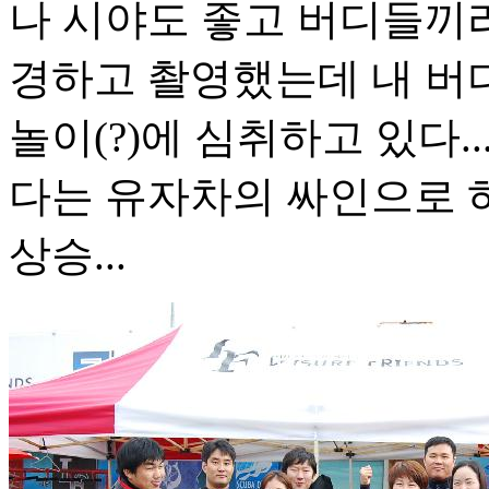
나 시야도 좋고 버디들끼리
경하고 촬영했는데 내 버
놀이(?)에 심취하고 있다..
다는 유자차의 싸인으로 
상승...