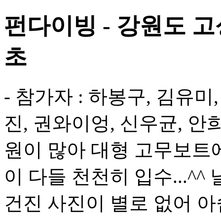
펀다이빙 - 강원도 고
초
- 참가자 : 하봉구, 김유미
진, 권와이엉, 신우균, 안희
원이 많아 대형 고무보트
이 다들 천천히 입수...^
건진 사진이 별로 없어 