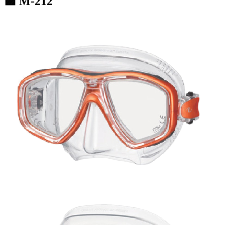
🟪 M-212