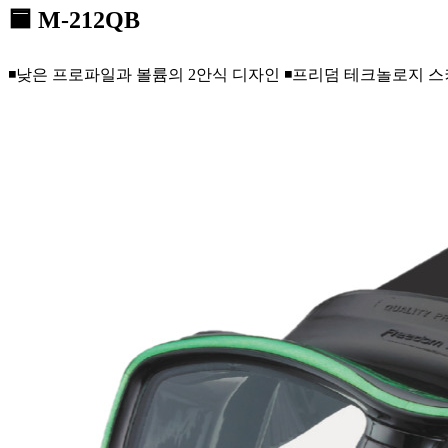
🟦 M-212QB
◾낮은 프로파일과 볼륨의 2안식 디자인 ◾프리덤 테크놀로지 스커트 ◾교정렌즈