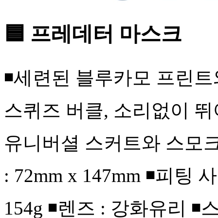
🟦 프레데터 마스크
◾세련된 블루카모 프린트
스퀴즈 버클, 소리없이 뛰
유니버셜 스커트와 스모크
: 72mm x 147mm ◾피팅 사
154g ◾렌즈 : 강화유리 ◾