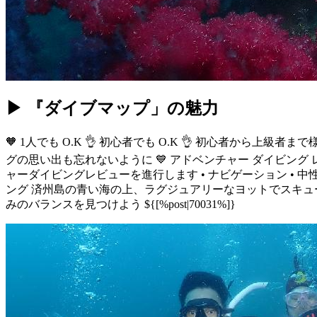
▶ 『ダイブマップ」の魅力
🧡 1人でも O.K 👌 初心者でも O.K 👌 初心者から
グの思い出も忘れないように 💙 アドベンチャー ダイビン
ャーダイビングレビューを進行します • ナビゲーション • 中性
ング 済州島の青い海の上、ラグジュアリーなヨットでスキューバダイ
みのバランスを見つけよう ${[%post|70031%]}