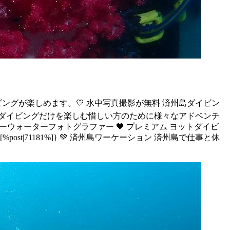
ビングが楽しめます。 ​​💛 水中写真撮影が無料 済州島ダイビン
ァンダイビングだけを楽しむ惜しい方のために様々なアドベンチ
ンダーウォーターフォトグラファー 🖤 プレミアム ヨットダイビ
|71181%]} 💚 済州島ワーケーション 済州島で仕事と休